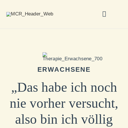
Ihr Weg in die Therapie
Hypnose und Geburt
Kontakt & Anfahrt
ERWACHSENE
„Das habe ich noch
nie vorher versucht,
also bin ich völlig