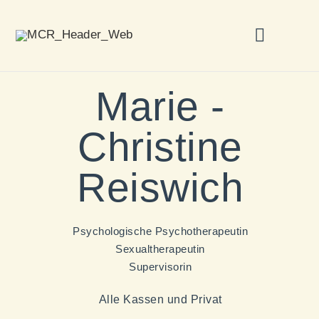
Ihr Weg in die Therapie
Hypnose und Geburt
Kontakt & Anfahrt
Marie -
Christine
Reiswich
Psychologische Psychotherapeutin
Sexualtherapeutin
Supervisorin
Alle Kassen und Privat